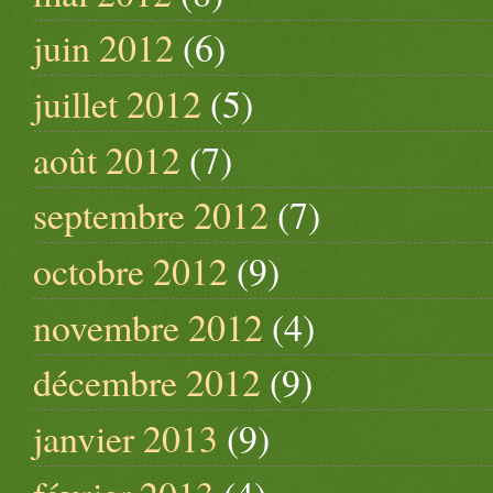
juin 2012
(6)
juillet 2012
(5)
août 2012
(7)
septembre 2012
(7)
octobre 2012
(9)
novembre 2012
(4)
décembre 2012
(9)
janvier 2013
(9)