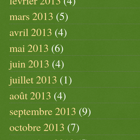
février 2013
(4)
mars 2013
(5)
avril 2013
(4)
mai 2013
(6)
juin 2013
(4)
juillet 2013
(1)
août 2013
(4)
septembre 2013
(9)
octobre 2013
(7)