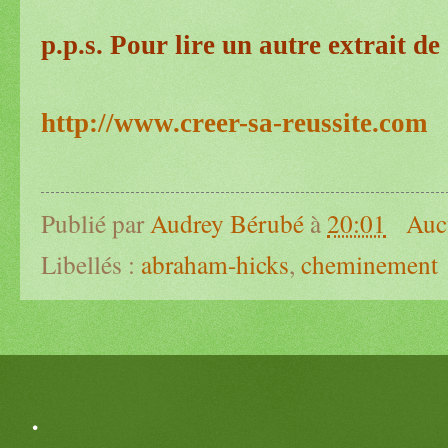
p.p.s. Pour lire un autre extrait de 
http://www.creer-sa-reussite.com
Publié par
Audrey Bérubé
à
20:01
Auc
Libellés :
abraham-hicks
,
cheminement
.