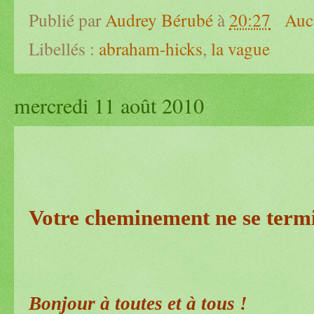
Publié par
Audrey Bérubé
à
20:27
Auc
Libellés :
abraham-hicks
,
la vague
mercredi 11 août 2010
Votre cheminement ne se term
Bonjour à toutes et à tous !