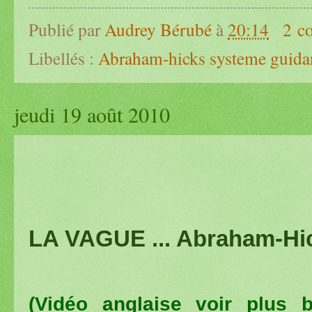
Publié par
Audrey Bérubé
à
20:14
2 c
Libellés :
Abraham-hicks systeme guida
jeudi 19 août 2010
LA VAGUE ... Abraham-H
(Vidéo anglaise voir plus b