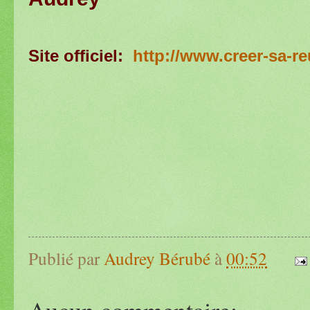
Site officiel:
http://www.creer-sa-r
Publié par
Audrey Bérubé
à
00:52
Aucun commentaire: