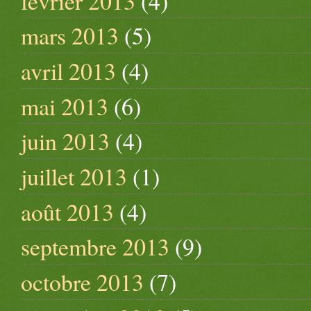
février 2013
(4)
mars 2013
(5)
avril 2013
(4)
mai 2013
(6)
juin 2013
(4)
juillet 2013
(1)
août 2013
(4)
septembre 2013
(9)
octobre 2013
(7)