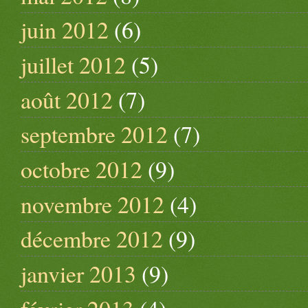
juin 2012
(6)
juillet 2012
(5)
août 2012
(7)
septembre 2012
(7)
octobre 2012
(9)
novembre 2012
(4)
décembre 2012
(9)
janvier 2013
(9)