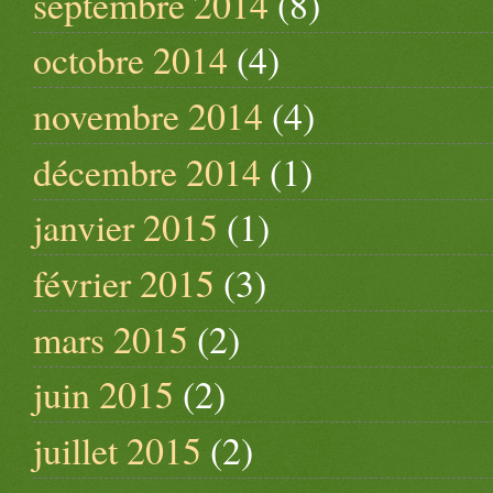
septembre 2014
(8)
octobre 2014
(4)
novembre 2014
(4)
décembre 2014
(1)
janvier 2015
(1)
février 2015
(3)
mars 2015
(2)
juin 2015
(2)
juillet 2015
(2)