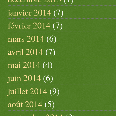
janvier 2014
(7)
février 2014
(7)
mars 2014
(6)
avril 2014
(7)
mai 2014
(4)
juin 2014
(6)
juillet 2014
(9)
août 2014
(5)