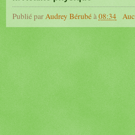
Publié par
Audrey Bérubé
à
08:34
Auc