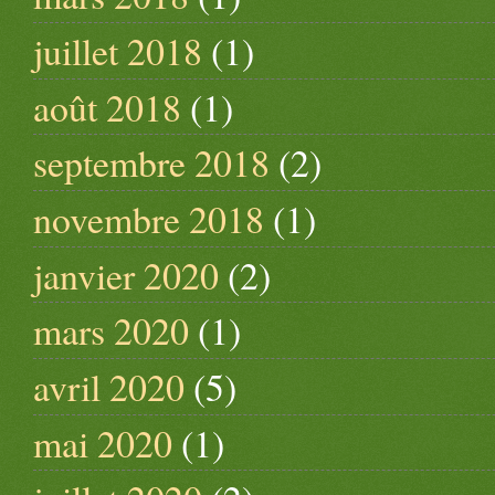
juillet 2018
(1)
août 2018
(1)
septembre 2018
(2)
novembre 2018
(1)
janvier 2020
(2)
mars 2020
(1)
avril 2020
(5)
mai 2020
(1)