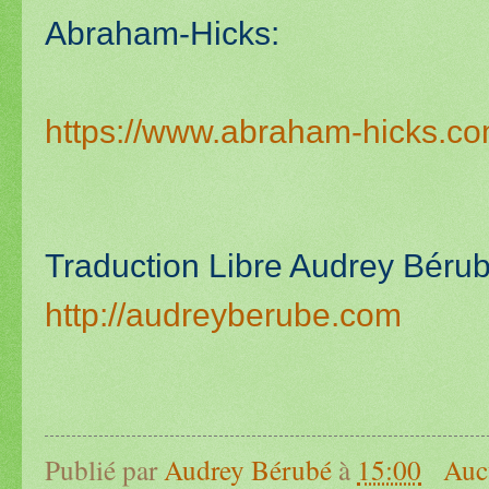
Abraham-Hicks:
https://www.abraham-hicks.co
Traduction Libre Audrey Béru
http://audreyberube.com
Publié par
Audrey Bérubé
à
15:00
Auc