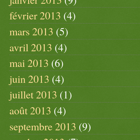
février 2013
(4)
mars 2013
(5)
avril 2013
(4)
mai 2013
(6)
juin 2013
(4)
juillet 2013
(1)
août 2013
(4)
septembre 2013
(9)