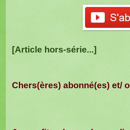
[Article hors-série...]
Chers(ères) abonné(es) et/ o