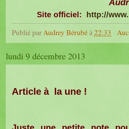
Audr
Site officiel:
http://www
Publié par
Audrey Bérubé
à
22:33
Auc
lundi 9 décembre 2013
Article à la une !
Juste une petite note po