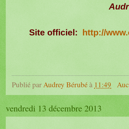
Audr
Site officiel:
http://www
Publié par
Audrey Bérubé
à
11:49
Auc
vendredi 13 décembre 2013