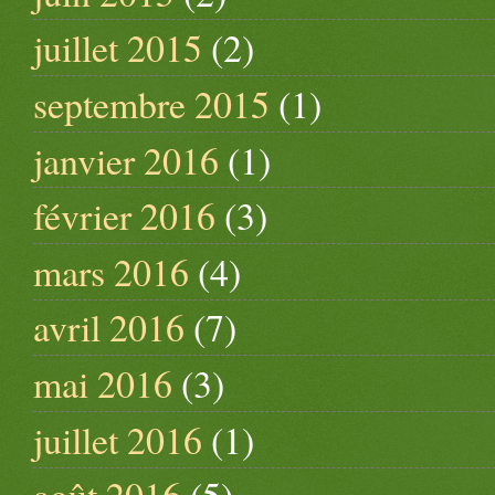
juillet 2015
(2)
septembre 2015
(1)
janvier 2016
(1)
février 2016
(3)
mars 2016
(4)
avril 2016
(7)
mai 2016
(3)
juillet 2016
(1)