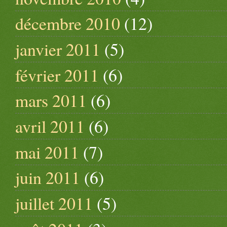
décembre 2010
(12)
janvier 2011
(5)
février 2011
(6)
mars 2011
(6)
avril 2011
(6)
mai 2011
(7)
juin 2011
(6)
juillet 2011
(5)