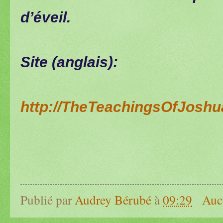
d’éveil.
Site (anglais):
http://TheTeachingsOfJosh
Publié par
Audrey Bérubé
à
09:29
Auc