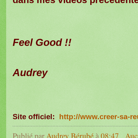
Feel Good !!
Audrey
Site officiel:
http://www.creer-sa-r
Publié par
Audrey Bérubé
à
08:47
Auc