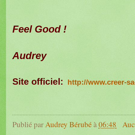
Feel Good !
Audrey
Site officiel:
http://www.creer-sa
Publié par
Audrey Bérubé
à
06:48
Auc