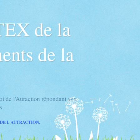
TEX de la
ents de la
 de l’Attraction répondant aux
s
 DE L'ATTRACTION.