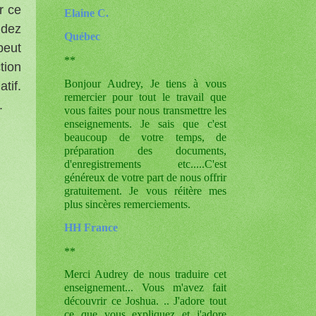
r ce
Elaine C.
ndez
Québec
peut
**
tion
Bonjour Audrey, Je tiens à vous
tif.
remercier pour tout le travail que
.
vous faites pour nous transmettre les
enseignements. Je sais que c'est
beaucoup de votre temps, de
préparation des documents,
d'enregistrements etc.....C'est
généreux de votre part de nous offrir
gratuitement. Je vous réitère mes
plus sincères remerciements.
HH France
**
Merci Audrey de nous traduire cet
enseignement... Vous m'avez fait
découvrir ce Joshua. .. J'adore tout
ce que vous expliquez et j'adore