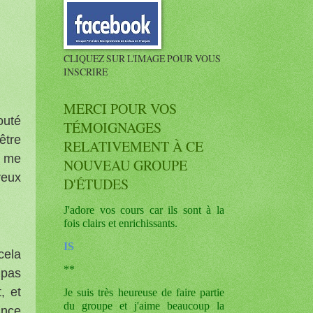
CLIQUEZ SUR L'IMAGE POUR VOUS
INSCRIRE
MERCI POUR VOS
outé
TÉMOIGNAGES
être
RELATIVEMENT À CE
i me
NOUVEAU GROUPE
veux
D'ÉTUDES
J'adore vos cours car ils sont à la
fois clairs et enrichissants.
IS
cela
**
 pas
, et
Je suis très heureuse de faire partie
du groupe et j'aime beaucoup la
ance