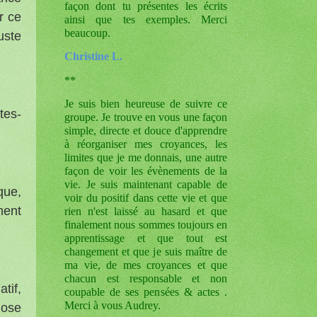
façon dont tu présentes les écrits
r ce
ainsi que tes exemples. Merci
beaucoup.
uste
Christine L.
**
Je suis bien heureuse de suivre ce
tes-
groupe. Je trouve en vous une façon
simple, directe et douce d'apprendre
à réorganiser mes croyances, les
limites que je me donnais, une autre
façon de voir les évènements de la
vie. Je suis maintenant capable de
que,
voir du positif dans cette vie et que
ment
rien n'est laissé au hasard et que
finalement nous sommes toujours en
apprentissage et que tout est
changement et que je suis maître de
ma vie, de mes croyances et que
chacun est responsable et non
tif,
coupable de ses pensées & actes .
Merci à vous Audrey.
hose