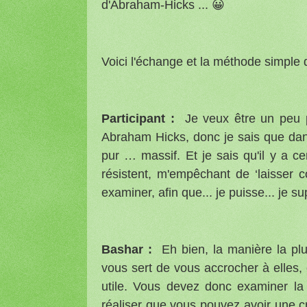
d'Abraham-Hicks ... 😀
Voici l'échange et la méthode simple
Participant :
Je veux être un peu p
Abraham Hicks, donc je sais que dans 
pur … massif. Et je sais qu'il y a 
résistent, m'empêchant de ‘laisser c
examiner, afin que... je puisse... je su
Bashar :
Eh bien, la manière la plu
vous sert de vous accrocher à elles
utile. Vous devez donc examiner la 
réaliser que vous pouvez avoir une c