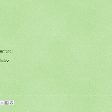
ttraction
imitée