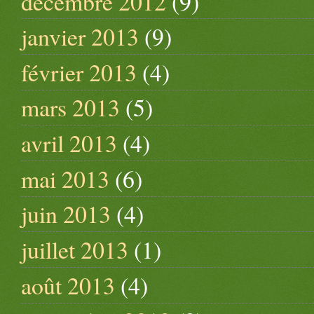
décembre 2012
(9)
janvier 2013
(9)
février 2013
(4)
mars 2013
(5)
avril 2013
(4)
mai 2013
(6)
juin 2013
(4)
juillet 2013
(1)
août 2013
(4)