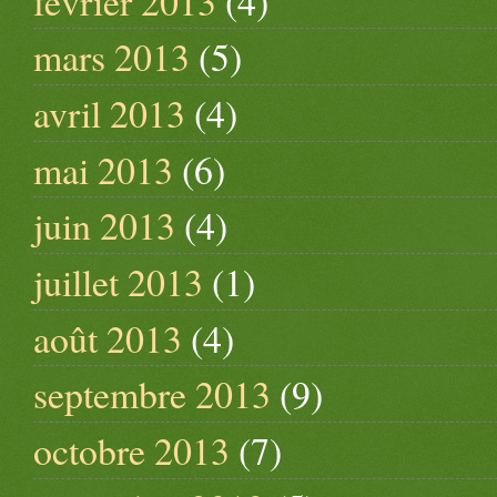
février 2013
(4)
mars 2013
(5)
avril 2013
(4)
mai 2013
(6)
juin 2013
(4)
juillet 2013
(1)
août 2013
(4)
septembre 2013
(9)
octobre 2013
(7)