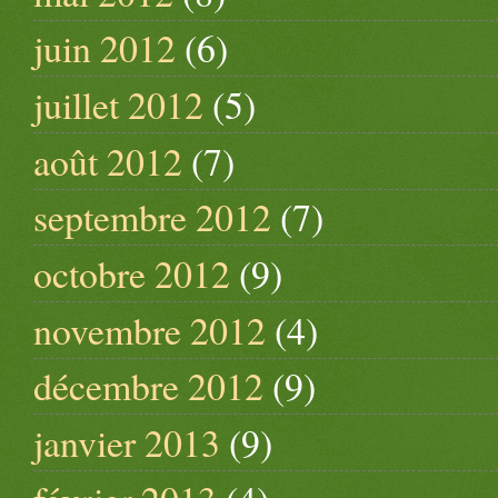
juin 2012
(6)
juillet 2012
(5)
août 2012
(7)
septembre 2012
(7)
octobre 2012
(9)
novembre 2012
(4)
décembre 2012
(9)
janvier 2013
(9)