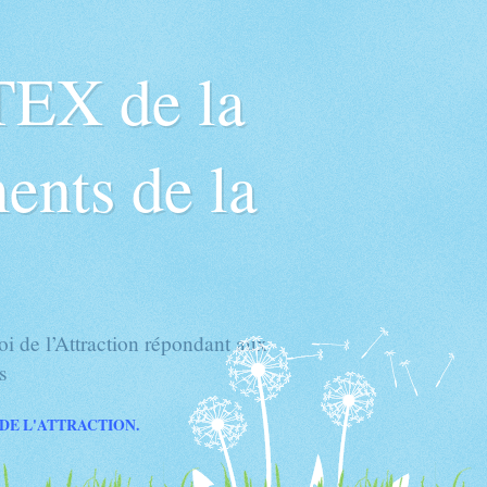
TEX de la
ents de la
 de l’Attraction répondant aux
s
 DE L'ATTRACTION.