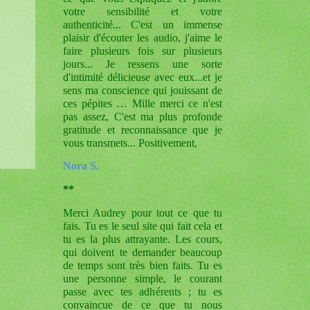
votre sensibilité et votre
authenticité... C'est un immense
plaisir d'écouter les audio, j'aime le
faire plusieurs fois sur plusieurs
jours... Je ressens une sorte
d'intimité délicieuse avec eux...et je
sens ma conscience qui jouissant de
ces pépites …
Mille merci ce n'est
pas assez, C'est ma plus profonde
gratitude et reconnaissance que je
vous transmets... Positivement,
Nora S.
**
Merci Audrey pour tout ce que tu
fais. Tu es le seul site qui fait cela et
tu es la plus attrayante. Les cours,
qui doivent te demander beaucoup
de temps sont très bien faits. Tu es
une personne simple, le courant
passe avec tes adhérents ; tu es
convaincue de ce que tu nous