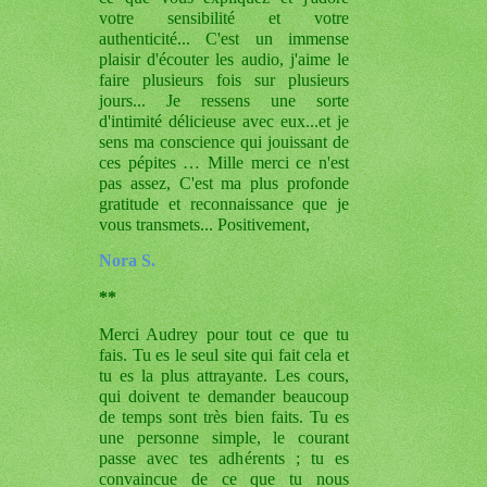
votre sensibilité et votre
authenticité... C'est un immense
plaisir d'écouter les audio, j'aime le
faire plusieurs fois sur plusieurs
jours... Je ressens une sorte
d'intimité délicieuse avec eux...et je
sens ma conscience qui jouissant de
ces pépites …
Mille merci ce n'est
pas assez, C'est ma plus profonde
gratitude et reconnaissance que je
vous transmets... Positivement,
Nora S.
**
Merci Audrey pour tout ce que tu
fais. Tu es le seul site qui fait cela et
tu es la plus attrayante. Les cours,
qui doivent te demander beaucoup
de temps sont très bien faits. Tu es
une personne simple, le courant
passe avec tes adhérents ; tu es
convaincue de ce que tu nous