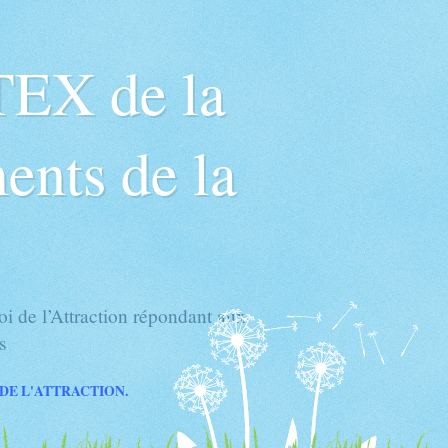
TEX de la
ents de la
 de l’Attraction répondant aux
s
 DE L'ATTRACTION.