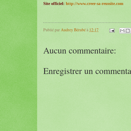
Site officiel:
http://www.creer-sa-reussite.com
Publié par
Audrey Bérubé
à
12:17
Aucun commentaire:
Enregistrer un commenta