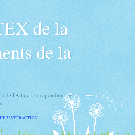
TEX de la
ents de la
 de l’Attraction répondant aux
s
 DE L'ATTRACTION.