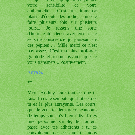
votre sensibilité et votre
authenticité... C'est un immense
plaisir d'écouter les audio, j'aime le
faire plusieurs fois sur plusieurs
jours... Je ressens une sorte
d'intimité délicieuse avec eux...et je
sens ma conscience qui jouissant de
ces pépites …
Mille merci ce n'est
pas assez, C'est ma plus profonde
gratitude et reconnaissance que je
vous transmets... Positivement,
Nora S.
**
Merci Audrey pour tout ce que tu
fais. Tu es le seul site qui fait cela et
tu es la plus attrayante. Les cours,
qui doivent te demander beaucoup
de temps sont très bien faits. Tu es
une personne simple, le courant
passe avec tes adhérents ; tu es
convaincue de ce que tu nous