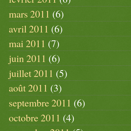
mars 2011
(6)
avril 2011
(6)
mai 2011
(7)
juin 2011
(6)
juillet 2011
(5)
août 2011
(3)
septembre 2011
(6)
octobre 2011
(4)