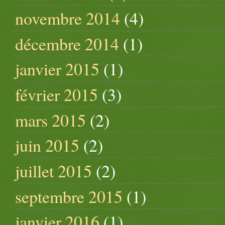
novembre 2014
(4)
décembre 2014
(1)
janvier 2015
(1)
février 2015
(3)
mars 2015
(2)
juin 2015
(2)
juillet 2015
(2)
septembre 2015
(1)
janvier 2016
(1)