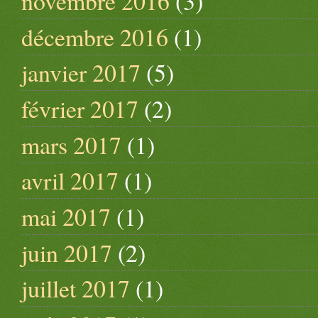
novembre 2016
(3)
décembre 2016
(1)
janvier 2017
(5)
février 2017
(2)
mars 2017
(1)
avril 2017
(1)
mai 2017
(1)
juin 2017
(2)
juillet 2017
(1)